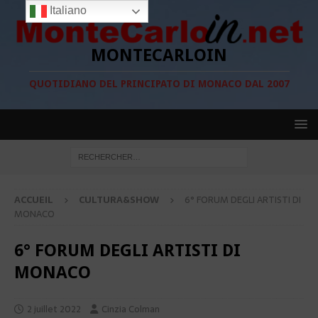
Italiano
MONTECARLOIN
QUOTIDIANO DEL PRINCIPATO DI MONACO DAL 2007
ACCUEIL
CULTURA&SHOW
6° FORUM DEGLI ARTISTI DI
MONACO
6° FORUM DEGLI ARTISTI DI
MONACO
2 juillet 2022
Cinzia Colman