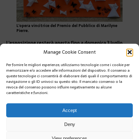
L’opera vincitrice del Premio del Pubblico di Marilyne
Pierre.
L’esposizione resterà aperta fino a domenica 3 luglio
dalle ore 14 alle 19, entrata gratuita.
Manage Cookie Consent
https://www.forumdesartistes.mc/
Per fornire le migliori esperienze, utilizziamo tecnologie come i cookie per
PRÉCÉDENT
memorizzare e/o accedere alle informazioni del dispositivo. Il consenso a
LA POLIZIA MONACO FESTEGGIA 120 ANNI
queste tecnologie ci consentirà di elaborare dati quali il comportamento di
navigazione o gli ID univoci su questo sito. Il mancato consenso o la
revoca del consenso possono influire negativamente su alcune
caratteristiche e funzioni.
SUIVANT
Il CHPG HA OTTENUTO IL LABEL « MON RESTAU
RESPONSABLE ».
Accept
Deny
View preferences