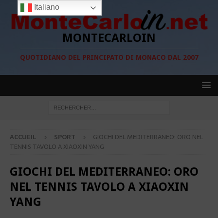
Italiano
MONTECARLOIN
QUOTIDIANO DEL PRINCIPATO DI MONACO DAL 2007
ACCUEIL
SPORT
GIOCHI DEL MEDITERRANEO: ORO NEL
TENNIS TAVOLO A XIAOXIN YANG
GIOCHI DEL MEDITERRANEO: ORO
NEL TENNIS TAVOLO A XIAOXIN
YANG