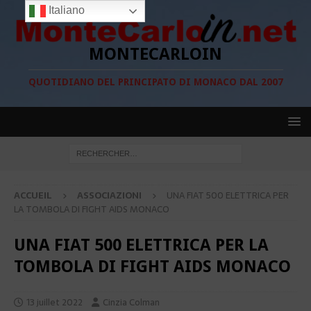
Italiano
MONTECARLOIN
QUOTIDIANO DEL PRINCIPATO DI MONACO DAL 2007
ACCUEIL
ASSOCIAZIONI
UNA FIAT 500 ELETTRICA PER
LA TOMBOLA DI FIGHT AIDS MONACO
UNA FIAT 500 ELETTRICA PER LA
TOMBOLA DI FIGHT AIDS MONACO
13 juillet 2022
Cinzia Colman