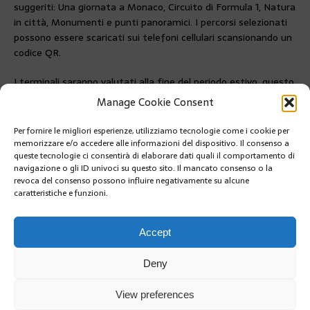
suggeriti: Una giornata a Monaco, Circuito di Formula 1, Natura
in città, Monumenti e punti panoramici. I percorsi selezionati
possono essere scaricati sui telefoni cellulari scansionando un
codice QR.
I terminali saranno valutati alla fine del periodo estivo, questo
servirà a definire gli sviluppi in termini di contenuti e a
Manage Cookie Consent
considerare lo sviluppo di ulteriori punti.
Per fornire le migliori esperienze, utilizziamo tecnologie come i cookie per
PRÉCÉDENT
memorizzare e/o accedere alle informazioni del dispositivo. Il consenso a
RIAPRE IL MINI GOLF AL PARC PRINCESSE
queste tecnologie ci consentirà di elaborare dati quali il comportamento di
ANTOINETTE
navigazione o gli ID univoci su questo sito. Il mancato consenso o la
revoca del consenso possono influire negativamente su alcune
caratteristiche e funzioni.
SUIVANT
SCOPERTO UN TARABUSO AL GIARDINO
GIAPPONESE
Accept
Deny
View preferences