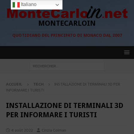
Italiano
MONTECARLOIN
QUOTIDIANO DEL PRINCIPATO DI MONACO DAL 2007
ACCUEIL
TECH
INSTALLAZIONE DI TERMINALI 3D PER
INFORMARE I TURISTI
INSTALLAZIONE DI TERMINALI 3D
PER INFORMARE I TURISTI
4 août 2022
Cinzia Colman