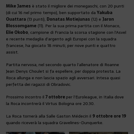
Mike James
è stato il migliore dei monegaschi, con 20 punti
(di cui 16 nel primo tempo), ben supportato da
Yakuba
Ouattara
(13 punti),
Donatas Motiejunas
(12) e
Jaron
Blossomgame
(11). Per la sua prima partita con il Monaco,
Elie Okobo
, campione di Francia la scorsa stagione con l’Asvel
e recente medaglia d’argento agli Europei con la squadra
francese, ha giocato 18 minuti, per nove punti e quattro
assist.
Partita nervosa, nel secondo quarto l’allenatore di Roanne
Jean Denys Choulet si fa espellere, per doppia protesta. La
Roca allunga e non lascia spazio agli avversari. Intesa quasi
perfetta dei ragazzi di Obradovic.
Prossimo incontro il
7 ottobre
per l’Euroleague, in Italia dove
la Roca incontrerà il Virtus Bologna ore 20.30.
La Roca tornerà alla Salle Gaston Médecin il
9 ottobre ore 19
quando riceverà la squadra Gravelines-Dunquerke.