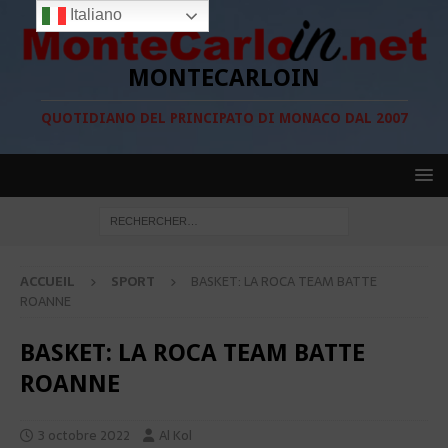
Italiano
MONTECARLOIN
QUOTIDIANO DEL PRINCIPATO DI MONACO DAL 2007
ACCUEIL
SPORT
BASKET: LA ROCA TEAM BATTE
ROANNE
BASKET: LA ROCA TEAM BATTE
ROANNE
3 octobre 2022
Al Kol