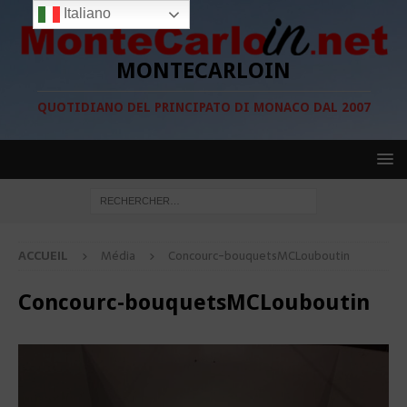
Italiano
MONTECARLOIN
QUOTIDIANO DEL PRINCIPATO DI MONACO DAL 2007
ACCUEIL
Média
Concourc-bouquetsMCLouboutin
Concourc-bouquetsMCLouboutin