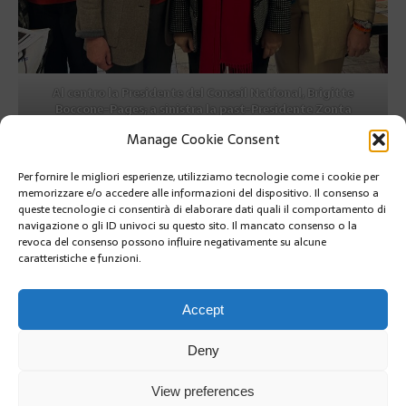
Al centro la Presidente del Conseil National, Brigitte
Boccone-Pages; a sinistra la past-Presidente Zonta
Monaco,Maria Laura Cosani-Gusmittae l’attuale
Manage Cookie Consent
Presidente Kathleen Jones
Per fornire le migliori esperienze, utilizziamo tecnologie come i cookie per
PRÉCÉDENT
memorizzare e/o accedere alle informazioni del dispositivo. Il consenso a
A PALAZZO, UN AMBASCIATORE IN BICICLETTA
queste tecnologie ci consentirà di elaborare dati quali il comportamento di
navigazione o gli ID univoci su questo sito. Il mancato consenso o la
revoca del consenso possono influire negativamente su alcune
caratteristiche e funzioni.
SUIVANT
SERATA DI GALA DI FINE ANNO PER AIIM
Accept
Deny
View preferences