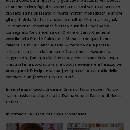
Piazza dove, dalla finestra lo guardavano S.A.S. la Principessa
Charlene e i loro figli, il Sovrano ha rivolto il saluto al Ministro
di Stato ed ha spassato in rivista militari monegaschi e anche
gli ospiti della Marina francese e quelli dell’Armata spagnola.
Un momento importante è stato quando il Sovrano ha
consegnato l’onorificenza dell’Ordine di Saint-Charles al
vessillo della Sûreté Publique di Monaco, che quest’anno
celebra il suo 120° anniversario. Al termine della parata
militare, compresa la banda dei Carabinieri, il Sovrano ha
raggiunto la famiglia alla finestra. A conclusione della lunga
mattinata, la popolazione si è potuta avvicinare a Palazzo per
omaggiare il Principe e la sua famiglia con lo sventolio delle
bandiere e un festoso Hip Hip Hurrà!
In serata spettacolo di gala al Grimaldi Forum dove i Principi
hanno assistito all’opera « La Dannazione di Faust » di Hector
Berlioz.
In immagini la Festa Nazionale Monegasca.