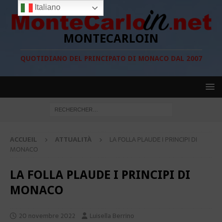
Italiano
MONTECARLOIN
QUOTIDIANO DEL PRINCIPATO DI MONACO DAL 2007
ACCUEIL
ATTUALITÀ
LA FOLLA PLAUDE I PRINCIPI DI
MONACO
LA FOLLA PLAUDE I PRINCIPI DI
MONACO
20 novembre 2022
Luisella Berrino