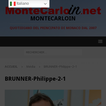
Italiano
MONTECARLOIN
QUOTIDIANO DEL PRINCIPATO DI MONACO DAL 2007
ACCUEIL
Média
BRUNNER-Philippe-2-1
BRUNNER-Philippe-2-1