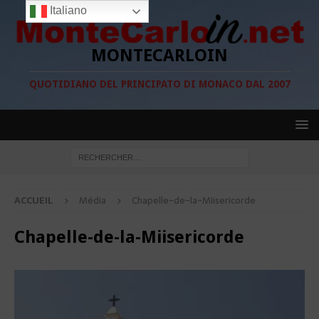
Italiano
MONTECARLOIN
QUOTIDIANO DEL PRINCIPATO DI MONACO DAL 2007
ACCUEIL
Média
Chapelle-de-la-Miisericorde
Chapelle-de-la-Miisericorde