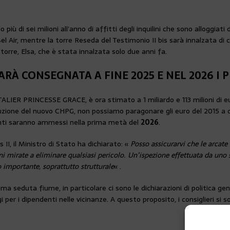
iù di sei milioni all’anno di affitti degli inquilini che sono alloggiati
Bel Air, mentre la torre Reseda del Testimonio II bis sarà innalzata di c
 torre, Elsa, che è stata innalzata solo due anni fa.
ARÀ CONSEGNATA A FINE 2025
E NEL 2026 I 
IER PRINCESSE GRACE, è ora stimato a 1 miliardo e 113 milioni di euro
uzione del nuovo CHPG, non possiamo paragonare gli euro del 2015 a q
ienti saranno ammessi nella prima metà del
2026
.
 II, il Ministro di Stato ha dichiarato: «
Posso assicurarvi che le arcat
ni mirate a eliminare qualsiasi pericolo. Un’ispezione effettuata da uno 
 importante, soprattutto strutturale
« .
ma seduta fiume, in particolare ci sono le dichiarazioni di politica gen
i per i dipendenti nelle vicinanze. A questo proposito, i consiglieri si