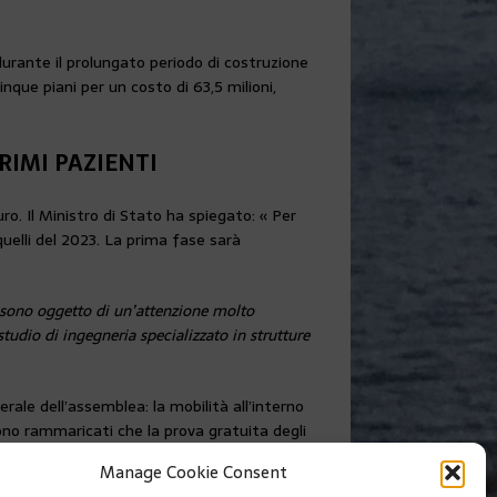
 durante il prolungato periodo di costruzione
inque piani per un costo di 63,5 milioni,
PRIMI PAZIENTI
. Il Ministro di Stato ha spiegato: « Per
uelli del 2023. La prima fase sarà
e sono oggetto di un’attenzione molto
studio di ingegneria specializzato in strutture
erale dell’assemblea: la mobilità all’interno
 sono rammaricati che la prova gratuita degli
Manage Cookie Consent