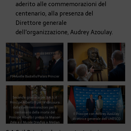
aderito alle commemorazioni del
centenario, alla presenza del
Direttore generale
dell’organizzazione, Audrey Azoulay.
Ft©Axelle Bastello/Palais Princier
Seconda giornata per S.A.S. il
Principe Alberto II per la chiusura
delle commemorazioni per il
centenario della morte del
Il Principe con Audrey Azoulay
Principe Alberto I presso la Maison
direttrice generale dell’UNESCO
Zola e il Musée Dreyfus a Médan