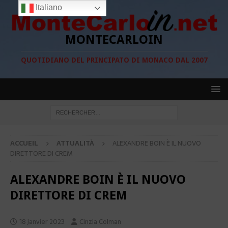
Italiano
MONTECARLOIN
QUOTIDIANO DEL PRINCIPATO DI MONACO DAL 2007
ACCUEIL
ATTUALITÀ
ALEXANDRE BOIN È IL NUOVO
DIRETTORE DI CREM
ALEXANDRE BOIN È IL NUOVO
DIRETTORE DI CREM
18 janvier 2023
Cinzia Colman