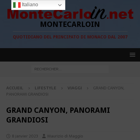
Italiano
MONTECARLOIN
QUOTIDIANO DEL PRINCIPATO DI MONACO DAL 2007
ACCUEIL
LIFESTYLE
VIAGGI
GRAND CANYON,
PANORAMI GRANDIOSI
GRAND CANYON, PANORAMI
GRANDIOSI
8 janvier 2023
Maurizio di Maggio