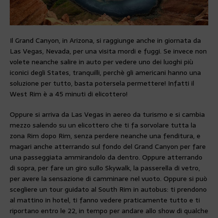
Il Grand Canyon, in Arizona, si raggiunge anche in giornata da
Las Vegas, Nevada, per una visita mordi e fuggi. Se invece non
volete neanche salire in auto per vedere uno dei luoghi più
iconici degli States, tranquilli, perchè gli americani hanno una
soluzione per tutto, basta potersela permettere! Infatti il
West Rim è a 45 minuti di elicottero!
Oppure si arriva da Las Vegas in aereo da turismo e si cambia
mezzo salendo su un elicottero che ti fa sorvolare tutta la
zona Rim dopo Rim, senza perdere neanche una fenditura, e
magari anche atterrando sul fondo del Grand Canyon per fare
una passeggiata ammirandolo da dentro. Oppure atterrando
di sopra, per fare un giro sullo Skywalk, la passerella di vetro,
per avere la sensazione di camminare nel vuoto. Oppure si può
scegliere un tour guidato al South Rim in autobus: ti prendono
al mattino in hotel, ti fanno vedere praticamente tutto e ti
riportano entro le 22, in tempo per andare allo show di qualche