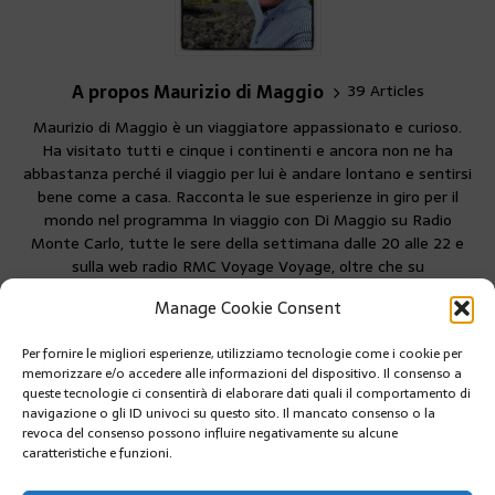
A propos Maurizio di Maggio
39 Articles
Maurizio di Maggio è un viaggiatore appassionato e curioso.
Ha visitato tutti e cinque i continenti e ancora non ne ha
abbastanza perché il viaggio per lui è andare lontano e sentirsi
bene come a casa. Racconta le sue esperienze in giro per il
mondo nel programma In viaggio con Di Maggio su Radio
Monte Carlo, tutte le sere della settimana dalle 20 alle 22 e
sulla web radio RMC Voyage Voyage, oltre che su
MonteCarloin
Manage Cookie Consent
Per fornire le migliori esperienze, utilizziamo tecnologie come i cookie per
PRÉCÉDENT
memorizzare e/o accedere alle informazioni del dispositivo. Il consenso a
VISITA TECNICA DEI VEICOLI: FINE DELLA RADIAZIONE
queste tecnologie ci consentirà di elaborare dati quali il comportamento di
IN CASO DI RITARDO
navigazione o gli ID univoci su questo sito. Il mancato consenso o la
revoca del consenso possono influire negativamente su alcune
caratteristiche e funzioni.
SUIVANT
BASKET: MONACO 83 PAU LACQ ORTHEZ 77