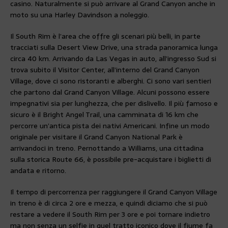
casino. Naturalmente si può arrivare al Grand Canyon anche in
moto su una Harley Davindson a noleggio.
Il South Rim è l’area che offre gli scenari più belli, in parte
tracciati sulla Desert View Drive, una strada panoramica lunga
circa 40 km. Arrivando da Las Vegas in auto, all’ingresso Sud si
trova subito il Visitor Center, all’interno del Grand Canyon
Village, dove ci sono ristoranti e alberghi. Ci sono vari sentieri
che partono dal Grand Canyon Village. Alcuni possono essere
impegnativi sia per lunghezza, che per dislivello. Il più famoso e
sicuro è il Bright Angel Trail, una camminata di 16 km che
percorre un’antica pista dei nativi Americani. Infine un modo
originale per visitare il Grand Canyon National Park è
arrivandoci in treno. Pernottando a Williams, una cittadina
sulla storica Route 66, è possibile pre-acquistare i biglietti di
andata e ritorno.
Il tempo di percorrenza per raggiungere il Grand Canyon Village
in treno è di circa 2 ore e mezza, e quindi diciamo che si può
restare a vedere il South Rim per 3 ore e poi tornare indietro
ma non senza un selfie in quel tratto iconico dove il fiume fa