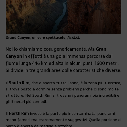
Grand Canyon, un vero spettacolo,
ft©M.M.
Noi lo chiamiamo così, genericamente. Ma
Gran
Canyon
in effetti è una gola immensa percorsa dal
fiume lunga 446 km ed alta in alcuni punti 1600 metri.
Si divide in tre grandi aree dalle caratteristiche diverse.
Il
South Rim
, che è aperto tutto l’anno, è la zona più turistica,
si trova posto a dormire senza problemi perchè ci sono molte
strutture. Nel South Rim si trovano i panorami più incredibili e
gli itinerari più comodi.
Il
North Rim
invece è la parte più incontaminata: panorami
meno famosi ma estremamente suggestivi. Quella porzione di
parco è aperta da maggio a ottobre.