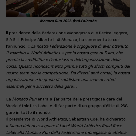
Monaco Run 2022, ft©A.Palomba
ll presidente della Federazione Monegasca di Atletica leggera,
S.A.S. il Principe Alberto II di Monaco, ha commentato così
l’annuncio: «
La nostra Federazione è orgogliosa di aver ottenuto
il marchio « World Athletics » per la nostra gara di 5 km, che
premia la credibilità e l’entusiasmo dell’organizzazione della
corsa. Questo riconoscimento premia tutti gli sforzi compiuti dal
nostro team per la competizione. Da diversi anni ormai, la nostra
organizzazione è in grado di soddisfare una serie di criteri
essenziali per il successo della gara
« .
La
Monaco Run
entra a far parte delle prestigiose gare del
World Athletics Label e di far parte di un gruppo d’élite di 238
gare in tutto il mondo.
Il presidente di World Athletics, Sebastian Coe, ha dichiarato:
« S
iamo lieti di assegnare il Label World Athletics Road Race
Label alla Monaco Run della Federazione monegasca di atletica