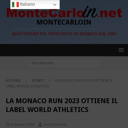
Italiano
MONTECARLOIN
QUOTIDIANO DEL PRINCIPATO DI MONACO DAL 2007
ACCUEIL
SPORT
LA MONACO RUN 2023 OTTIENE IL
LABEL WORLD ATHLETICS
LA MONACO RUN 2023 OTTIENE IL
LABEL WORLD ATHLETICS
6 janvier 2023
Cinzia Colman