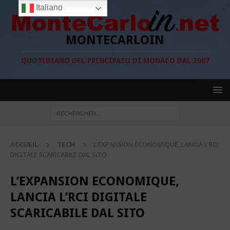
Italiano
MONTECARLOIN
QUOTIDIANO DEL PRINCIPATO DI MONACO DAL 2007
ACCUEIL
TECH
L’EXPANSION ECONOMIQUE, LANCIA L’RCI
DIGITALE SCARICABILE DAL SITO
L’EXPANSION ECONOMIQUE,
LANCIA L’RCI DIGITALE
SCARICABILE DAL SITO