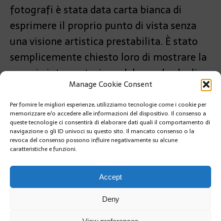
fotografi è stata data carta bianca di
esprimere il proprio punto di vista senza
una visione artistica prestabilita. È stato
semplicemente chiesto loro di mostrare la
propria interpretazione del mondo che li
Manage Cookie Consent
circonda.
Per fornire le migliori esperienze, utilizziamo tecnologie come i cookie per
PRÉCÉDENT
memorizzare e/o accedere alle informazioni del dispositivo. Il consenso a
IL MINISTRO DI STATO POSITIVO AL COVID
queste tecnologie ci consentirà di elaborare dati quali il comportamento di
navigazione o gli ID univoci su questo sito. Il mancato consenso o la
revoca del consenso possono influire negativamente su alcune
caratteristiche e funzioni.
SUIVANT
IL MINISTRO DEGLI ESTERI SALUTA IL CORPO
DIPLOMATICO E CONSOLARE DEL PRINCIPATO
Accept
Deny