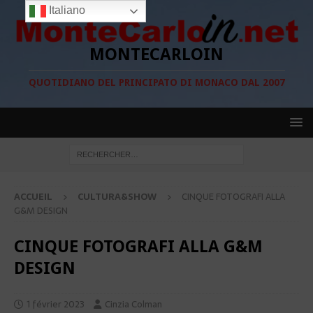
Italiano
MONTECARLOIN
QUOTIDIANO DEL PRINCIPATO DI MONACO DAL 2007
ACCUEIL
CULTURA&SHOW
CINQUE FOTOGRAFI ALLA
G&M DESIGN
CINQUE FOTOGRAFI ALLA G&M
DESIGN
1 février 2023
Cinzia Colman