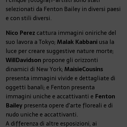
I cinque fotografi-artisti sono stati
selezionati da Fenton Bailey in diversi paesi
e con stili diversi.
Nico Perez
cattura immagini oniriche del
suo lavora a Tokyo;
Malak Kabbani
usa la
luce per creare suggestive nature morte;
Will
Davidson
propone gli orizzonti
dinamici di New York;
Maisie
Cousins
presenta immagini vivide e dettagliate di
oggetti banali; e Fenton presenta
immagini uniche e accattivanti e
Fenton
Bailey
presenta opere d’arte floreali e di
nudo uniche e accattivanti.
A differenza di altre esposizioni, ai