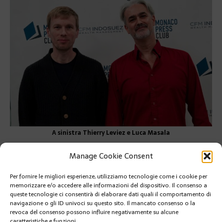
A sinistra Thierry Leviez e Luca Masala
academiedeanseprincessegraceformation
https://pavillo
Manage Cookie Consent
nbosio.com/
Per fornire le migliori esperienze, utilizziamo tecnologie come i cookie per
PRÉCÉDENT
memorizzare e/o accedere alle informazioni del dispositivo. Il consenso a
LABORATORI DI PIANTE GRASSE AL JARDIN
queste tecnologie ci consentirà di elaborare dati quali il comportamento di
EXOTIQUE
navigazione o gli ID univoci su questo sito. Il mancato consenso o la
revoca del consenso possono influire negativamente su alcune
caratteristiche e funzioni.