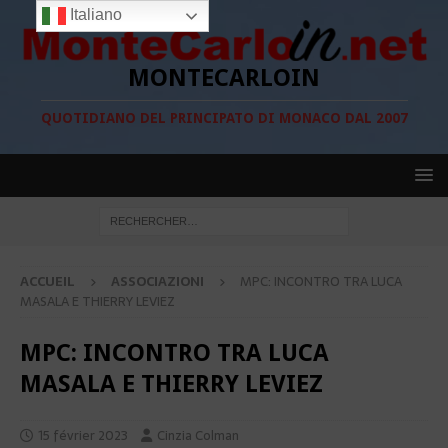
Italiano
MONTECARLOIN
QUOTIDIANO DEL PRINCIPATO DI MONACO DAL 2007
ACCUEIL
ASSOCIAZIONI
MPC: INCONTRO TRA LUCA
MASALA E THIERRY LEVIEZ
MPC: INCONTRO TRA LUCA
MASALA E THIERRY LEVIEZ
15 février 2023
Cinzia Colman