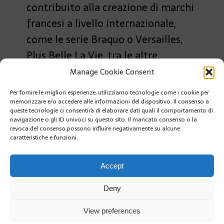
contribuito alla creazione di marchi
francesi a livello internazionale,
come le serie Braquo o Versailles,
Plus Belle La Vie, tra le altre.
Manage Cookie Consent
Fabrice Larue, ft@kenjiRYOKUJI
Per fornire le migliori esperienze, utilizziamo tecnologie come i cookie per
PRÉCÉDENT
memorizzare e/o accedere alle informazioni del dispositivo. Il consenso a
INSTALLAZIONE DI 24 NUOVI BIOHUT, VERI VIVAI
queste tecnologie ci consentirà di elaborare dati quali il comportamento di
ITTICI NEL PORTO DI MONACO
navigazione o gli ID univoci su questo sito. Il mancato consenso o la
revoca del consenso possono influire negativamente su alcune
caratteristiche e funzioni.
SUIVANT
4a RIUNIONE DEL COMITATO PER I DIRITTI DELLE
DONNE A MONACO
Accept
Deny
View preferences