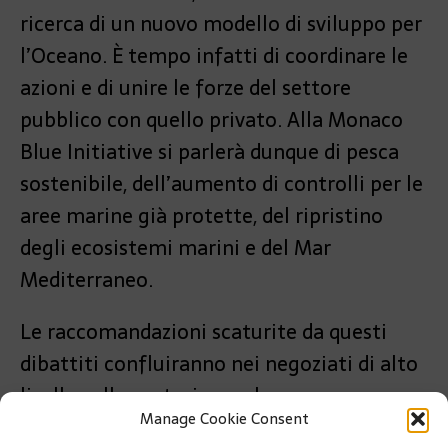
ricerca di un nuovo modello di sviluppo per
l’Oceano. È tempo infatti di coordinare le
azioni e di unire le forze del settore
pubblico con quello privato. Alla Monaco
Blue Initiative si parlerà dunque di pesca
sostenibile, dell’aumento di controlli per le
aree marine già protette, del ripristino
degli ecosistemi marini e del Mar
Mediterraneo.
Le raccomandazioni scaturite da questi
dibattiti confluiranno nei negoziati di alto
livello sulla protezione e la governance
Manage Cookie Consent
degli oceani.