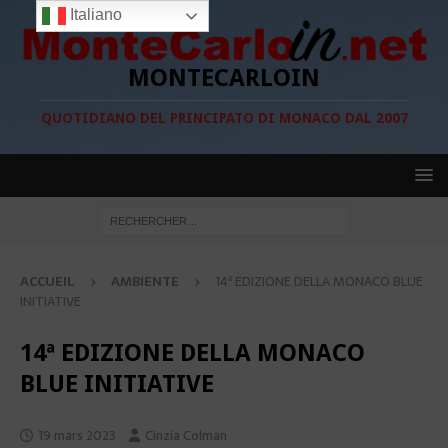
Italiano
MONTECARLOIN
QUOTIDIANO DEL PRINCIPATO DI MONACO DAL 2007
ACCUEIL
AMBIENTE
14ª EDIZIONE DELLA MONACO BLUE
INITIATIVE
14ª EDIZIONE DELLA MONACO
BLUE INITIATIVE
19 mars 2023
Cinzia Colman