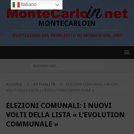
Italiano
MONTECARLOIN
QUOTIDIANO DEL PRINCIPATO DI MONACO DAL 2007
ACCUEIL
ATTUALITÀ
ELEZIONI COMUNALI: I NUOVI
VOLTI DELLA LISTA « L’EVOLUTION COMMUNALE »
ELEZIONI COMUNALI: I NUOVI
VOLTI DELLA LISTA « L’EVOLUTION
COMMUNALE »