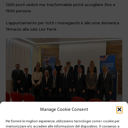
1200 posti seduti ma trasformabile potrà accogliere fino a
1900 persone.
L’appuntamento per tutti i monegaschi è alle urne domenica
19marzo alla sala Leo Ferré.
Manage Cookie Consent
La lista Evolution Communale
Per fornire le migliori esperienze, utilizziamo tecnologie come i cookie per
PRÉCÉDENT
memorizzare e/o accedere alle informazioni del dispositivo. Il consenso a