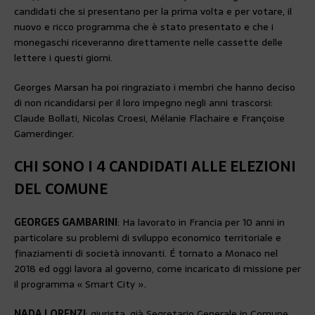
candidati che si presentano per la prima volta e per votare, il
nuovo e ricco programma che è stato presentato e che i
monegaschi riceveranno direttamente nelle cassette delle
lettere i questi giorni.
Georges Marsan ha poi ringraziato i membri che hanno deciso
di non ricandidarsi per il loro impegno negli anni trascorsi:
Claude Bollati, Nicolas Croesi, Mélanie Flachaire e Françoise
Gamerdinger.
CHI SONO I 4 CANDIDATI ALLE ELEZIONI
DEL COMUNE
GEORGES GAMBARINI
: Ha lavorato in Francia per 10 anni in
particolare su problemi di sviluppo economico territoriale e
finaziamenti di società innovanti. É tornato a Monaco nel
2018 ed oggi lavora al governo, come incaricato di missione per
il programma « Smart City ».
NADA LORENZI
: giurista, già Segretario Generale in Comune,