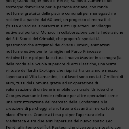
posti; Grand Ida, 35 posti e Bel Air, 50 posti. Aumento del
sostegno domiciliare per le persone anziane, con ronde
notturne; gratuità delle piscine comunali per monegaschi e
residenti a partire dai 60 anni; un progetto di mercati di
frutta e verdura itineranti in tutti i quartieri; un villaggio
estivo sul porto di Monaco in collaborazione con la federazione
dei Siti Storici dei Grimaldi, che proporrà, specialità
gastronomiche artigianali dei diversi Comuni; animazioni
notturne estive per le famiglie nel Parco Princesse
Antoinette; e poi per la cultura il nuovo Master in scenografia
della moda alla Scuola superiore di Arti Plastiche; una visita
virtuale del Jardin Exotique che riaprirà tra un anno e mezzo;
l’apertura di Villa Lamartine, i cui lavori sono costati 7 milioni di
euro, tutti del Comune grazie ad un’operazione di
valorizzazione di un bene immobile comunale. Un’idea che
Georges Marsan intende replicare per altre operazioni come
una ristrutturazione del mercato della Condamine o la
creazione di parcheggi alla rotatoria davanti al mercato di
place d’Armes. Grande attesa poi per l’apertura della
Mediateca e tra due anni l’apertura del nuovo spazio Leo
Ferré, all’interno dell’Îlot Pasteur, che diventerà un teatro con