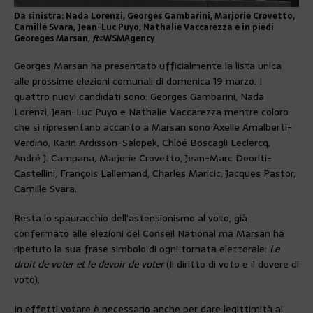
Da sinistra: Nada Lorenzi, Georges Gambarini, Marjorie Crovetto,
Camille Svara, Jean-Luc Puyo, Nathalie Vaccarezza e in piedi
Georeges Marsan,
ft©
WSMAgency
Georges Marsan ha presentato ufficialmente la lista unica
alle prossime elezioni comunali di domenica 19 marzo. I
quattro nuovi candidati sono: Georges Gambarini, Nada
Lorenzi, Jean-Luc Puyo e Nathalie Vaccarezza mentre coloro
che si ripresentano accanto a Marsan sono Axelle Amalberti-
Verdino, Karin Ardisson-Salopek, Chloé Boscagli Leclercq,
André J. Campana, Marjorie Crovetto, Jean-Marc Deoriti-
Castellini, François Lallemand, Charles Maricic, Jacques Pastor,
Camille Svara.
Resta lo spauracchio dell’astensionismo al voto, già
confermato alle elezioni del Conseil National ma Marsan ha
ripetuto la sua frase simbolo di ogni tornata elettorale:
Le
droit de voter et le devoir de voter
(Il diritto di voto e il dovere di
voto).
In effetti votare è necessario anche per dare legittimità ai