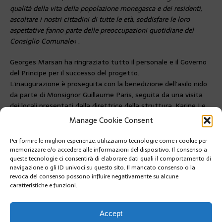
qualità della vita della popolazione monegasca e dei residenti,
ascoltare i nostri cittadini di tutte le età, soddisfare le loro
aspettative fanno parte delle preoccupazioni quotidiane del
Consiglio Comunale
« .
Georges Marsan ha ringraziato tutto il personale e il Governo
del Principe per il successo del progetto.
L’inaugurazione è proseguita con la benedizione dell’asilo nido
da parte di Monsignor Guillaume Paris, seguita da una visita
dei locali presentati dalla direttrice della struttura, Karine Le
Roch e dal responsabile del Dipartimento Prima Infanzia e
Manage Cookie Consent
Famiglia Jean-Luc Magnani.
Per fornire le migliori esperienze, utilizziamo tecnologie come i cookie per
PRÉCÉDENT
memorizzare e/o accedere alle informazioni del dispositivo. Il consenso a
GUY ANTOGNELLI: TURISMO RESPONSABILE, UN ATÙ
queste tecnologie ci consentirà di elaborare dati quali il comportamento di
DEL PRINCIPATO DI MONACO
navigazione o gli ID univoci su questo sito. Il mancato consenso o la
revoca del consenso possono influire negativamente su alcune
caratteristiche e funzioni.
SUIVANT
IL PRINCIPE ALBERTO II IN VISITA ALL’UNIVERSITÀ DI
PADOVA
Accept