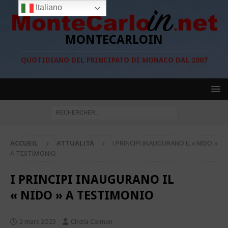
Italiano
MONTECARLOIN
QUOTIDIANO DEL PRINCIPATO DI MONACO DAL 2007
ACCUEIL
ATTUALITÀ
I PRINCIPI INAUGURANO IL « NIDO »
A TESTIMONIO
I PRINCIPI INAUGURANO IL
« NIDO » A TESTIMONIO
2 mars 2023
Cinzia Colman