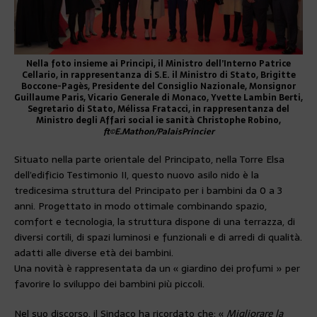
Nella foto insieme ai Principi, il Ministro dell’Interno Patrice
Cellario, in rappresentanza di S.E. il Ministro di Stato, Brigitte
Boccone-Pagès, Presidente del Consiglio Nazionale, Monsignor
Guillaume Paris, Vicario Generale di Monaco, Yvette Lambin Berti,
Segretario di Stato, Mélissa Fratacci, in rappresentanza del
Ministro degli Affari social ie sanità Christophe Robino,
ft©E.Mathon/PalaisPrincier
Situato nella parte orientale del Principato, nella Torre Elsa
dell’edificio Testimonio II, questo nuovo asilo nido è la
tredicesima struttura del Principato per i bambini da 0 a 3
anni. Progettato in modo ottimale combinando spazio,
comfort e tecnologia, la struttura dispone di una terrazza, di
diversi cortili, di spazi luminosi e funzionali e di arredi di qualità.
adatti alle diverse età dei bambini.
Una novità è rappresentata da un « giardino dei profumi » per
favorire lo sviluppo dei bambini più piccoli.
Nel suo discorso, il Sindaco ha ricordato che: «
Migliorare la