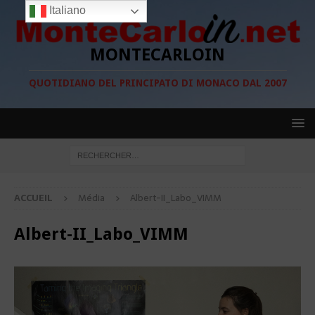
Italiano
MONTECARLOIN
QUOTIDIANO DEL PRINCIPATO DI MONACO DAL 2007
ACCUEIL
Média
Albert-II_Labo_VIMM
Albert-II_Labo_VIMM