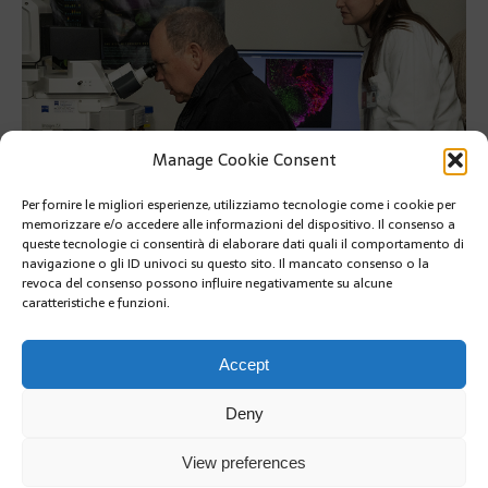
Manage Cookie Consent
Per fornire le migliori esperienze, utilizziamo tecnologie come i cookie per
memorizzare e/o accedere alle informazioni del dispositivo. Il consenso a
queste tecnologie ci consentirà di elaborare dati quali il comportamento di
navigazione o gli ID univoci su questo sito. Il mancato consenso o la
Il Principe Alberto II di Monaco in visita alla Fondazione di ricerca
revoca del consenso possono influire negativamente su alcune
molecolare VIMM a Padova
caratteristiche e funzioni.
PRÉCÉDENT
SUIVANT
Accept
Deny
View preferences