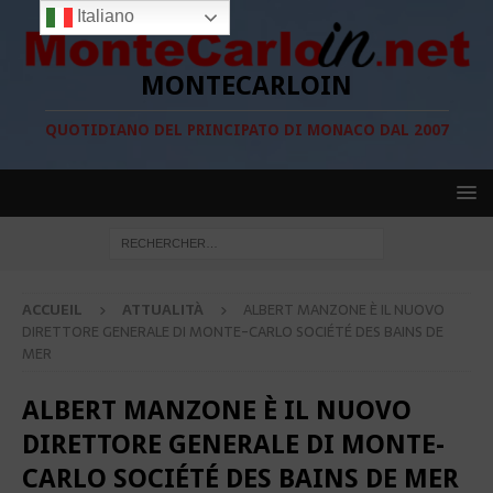
Italiano
MONTECARLOIN
QUOTIDIANO DEL PRINCIPATO DI MONACO DAL 2007
ACCUEIL
ATTUALITÀ
ALBERT MANZONE È IL NUOVO
DIRETTORE GENERALE DI MONTE-CARLO SOCIÉTÉ DES BAINS DE
MER
ALBERT MANZONE È IL NUOVO
DIRETTORE GENERALE DI MONTE-
CARLO SOCIÉTÉ DES BAINS DE MER