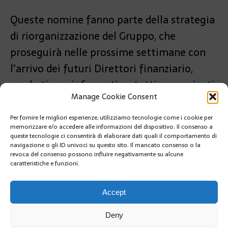
Queste nomine fanno parte della strategia
di riorganizzazione del Gruppo, che
proseguirà nelle prossime settimane con
l’arrivo dei futuri Direttori finanziario,
marketing e informatico, tutti provenienti
Manage Cookie Consent
da grandi aziende internazionali.
Per fornire le migliori esperienze, utilizziamo tecnologie come i cookie per
PRÉCÉDENT
memorizzare e/o accedere alle informazioni del dispositivo. Il consenso a
CONFERENZA DELLE NAZIONI UNITE SULL’ACQUA
queste tecnologie ci consentirà di elaborare dati quali il comportamento di
navigazione o gli ID univoci su questo sito. Il mancato consenso o la
revoca del consenso possono influire negativamente su alcune
caratteristiche e funzioni.
SUIVANT
MONTE-CARLO MASTERS DI TENNIS: SINNER TESTA
DI SERIE N. 7 DOPO IL FORFAIT DI NADAL E ALCARAZ
Accept
Deny