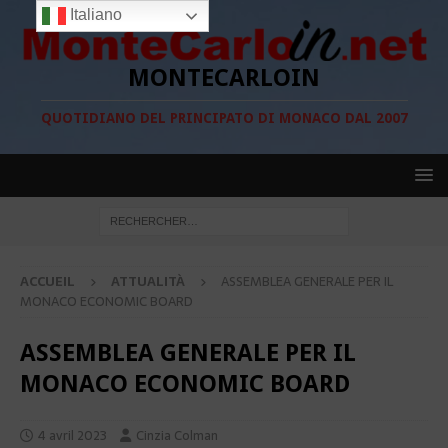
Italiano
MONTECARLOIN
QUOTIDIANO DEL PRINCIPATO DI MONACO DAL 2007
ACCUEIL
ATTUALITÀ
ASSEMBLEA GENERALE PER IL
MONACO ECONOMIC BOARD
ASSEMBLEA GENERALE PER IL
MONACO ECONOMIC BOARD
4 avril 2023
Cinzia Colman