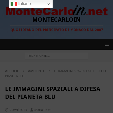
Italiano
MONTECARLOIN
QUOTIDIANO DEL PRINCIPATO DI MONACO DAL 2007
ACCUEIL
AMBIENTE
LE IMMAGINI SPAZIALI A DIFESA DEL
PIANETA BLU
LE IMMAGINI SPAZIALI A DIFESA
DEL PIANETA BLU
9 avril 2023
Maria Betti