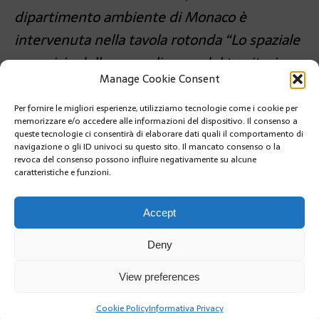
dipartimento ambiente di Monaco è
intervenuta nella tavola rotonda “Lo spaziale
a servizio della sorveglianaza del territorio
Manage Cookie Consent
marino”.
Per fornire le migliori esperienze, utilizziamo tecnologie come i cookie per
PRÉCÉDENT
memorizzare e/o accedere alle informazioni del dispositivo. Il consenso a
TENNIS: ESIBIZIONE DIVERTENTE TRA DJOKOVIC E
queste tecnologie ci consentirà di elaborare dati quali il comportamento di
SINNER
navigazione o gli ID univoci su questo sito. Il mancato consenso o la
revoca del consenso possono influire negativamente su alcune
caratteristiche e funzioni.
SUIVANT
L’ITALIA VIETA CHATGPT, PRIMO PAESE A PRENDERE
UNA DISPOSIZIONE SIMILE
Accept
Deny
View preferences
Cookie Policy
Informativa Privacy
Copyright @2019 | by Crivle