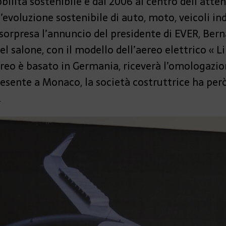
obilità sostenibile è dal 2006 al centro dell’atte
voluzione sostenibile di auto, moto, veicoli indus
sorpresa l’annuncio del presidente di EVER, Bern
del salone, con il modello dell’aereo elettrico « L
aereo è basato in Germania, riceverà l’omologazi
sente a Monaco, la società costruttrice ha però 
.