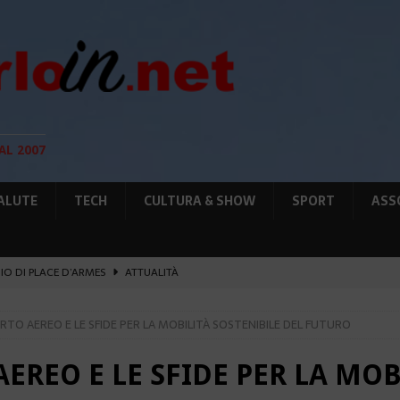
AL 2007
ALUTE
TECH
CULTURA & SHOW
SPORT
ASS
GIO DI PLACE D’ARMES
ATTUALITÀ
IA RAFFORZANO LA COOPERAZIONE
ATTUALITÀ
RTO AEREO E LE SFIDE PER LA MOBILITÀ SOSTENIBILE DEL FUTURO
12 AGOSTO, LE PRECAUZIONI PER OSSERVARLA
AMBIENTE
O, SOSTIENE LA RIFORMA
CULTURA&SHOW
EREO E LE SFIDE PER LA MOB
UNTA SULLE NUOVE RISORSE
AMBIENTE