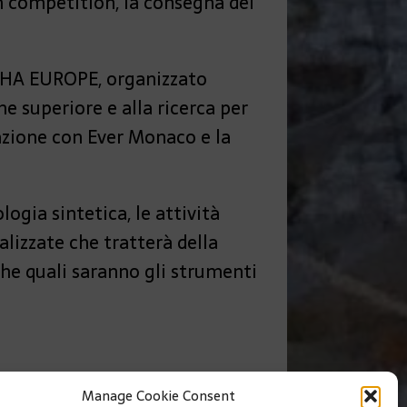
ch competition, la consegna dei
ETHA EUROPE, organizzato
ne superiore e alla ricerca per
razione con Ever Monaco e la
ogia sintetica, le attività
lizzate che tratterà della
che quali saranno gli strumenti
Manage Cookie Consent