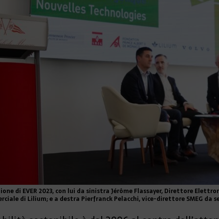
ione di EVER 2023, con lui da sinistra Jérôme Flassayer, Direttore Elettr
rciale di Lilium; e a destra Pierfranck Pelacchi, vice-direttore SMEG d