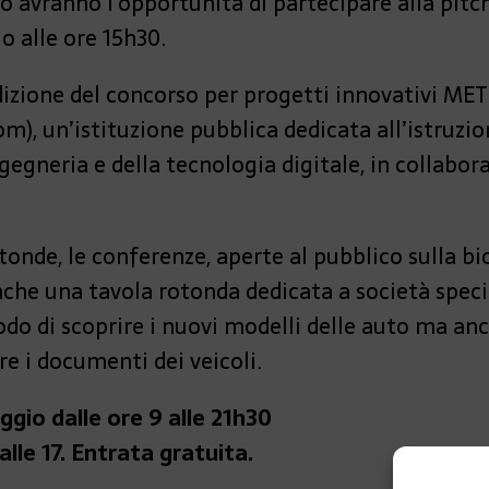
io avranno l’opportunità di partecipare alla pit
o alle ore 15h30.
dizione del concorso per progetti innovativi M
m), un’istituzione pubblica dedicata all’istruzio
ingegneria e della tecnologia digitale, in collabo
nde, le conferenze, aperte al pubblico sulla biol
che una tavola rotonda dedicata a società specia
odo di scoprire i nuovi modelli delle auto ma an
e i documenti dei veicoli.
ggio dalle ore 9 alle 21h30
lle 17. Entrata gratuita.