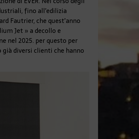
nzione di EVER. Nel corso degli
triali, fino all’edilizia
ard Fautrier, che quest’anno
ilium Jet » a decollo e
one nel 2025. per questo per
già diversi clienti che hanno