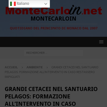
Italiano
MONTECARLOIN
QUOTIDIANO DEL PRINCIPATO DI MONACO DAL 2007
ACCUEIL
AMBIENTE
GRANDI CETACEI NEL SANTUARIO
PELAGOS: FORMAZIONE ALL’INTERVENTO IN CASO RESTASSERO
IMPIGLIATI
GRANDI CETACEI NEL SANTUARIO
PELAGOS: FORMAZIONE
ALL’INTERVENTO IN CASO