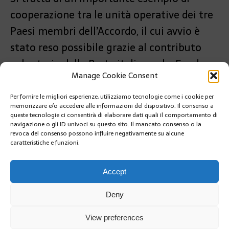
cooperazione tra le unità operative dei tre
Paesi membri dell’Accordo, il cui avvio è
stato reso possibile grazie al contributo
volontario della Parte italiana al « Fondo
Manage Cookie Consent
volontario Pelagos ».
Per fornire le migliori esperienze, utilizziamo tecnologie come i cookie per
PRÉCÉDENT
memorizzare e/o accedere alle informazioni del dispositivo. Il consenso a
IL « CENTRE SPERANZA ALBERT II » APRE ANCHE AI
queste tecnologie ci consentirà di elaborare dati quali il comportamento di
RESIDENTI
navigazione o gli ID univoci su questo sito. Il mancato consenso o la
revoca del consenso possono influire negativamente su alcune
caratteristiche e funzioni.
SUIVANT
TORNA IL 10° MONACO MOUSETRAP CAR GRAND
PRIX
Accept
Deny
View preferences