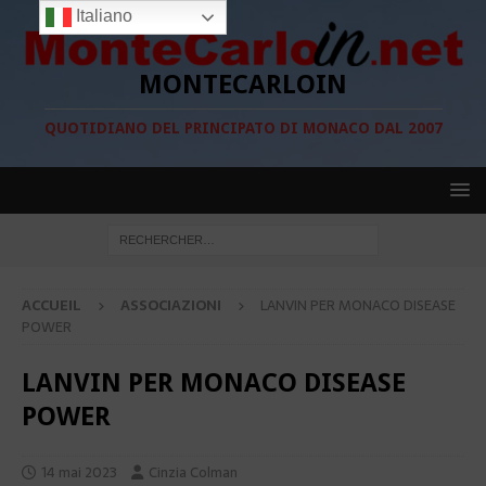
Italiano
MONTECARLOIN
QUOTIDIANO DEL PRINCIPATO DI MONACO DAL 2007
ACCUEIL
ASSOCIAZIONI
LANVIN PER MONACO DISEASE
POWER
LANVIN PER MONACO DISEASE
POWER
14 mai 2023
Cinzia Colman