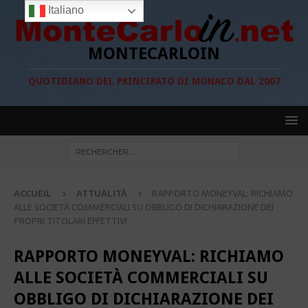
Italiano
MONTECARLOIN
QUOTIDIANO DEL PRINCIPATO DI MONACO DAL 2007
ACCUEIL
ATTUALITÀ
RAPPORTO MONEYVAL: RICHIAMO
ALLE SOCIETÀ COMMERCIALI SU OBBLIGO DI DICHIARAZIONE DEI
PROPRI TITOLARI EFFETTIVI
RAPPORTO MONEYVAL: RICHIAMO
ALLE SOCIETÀ COMMERCIALI SU
OBBLIGO DI DICHIARAZIONE DEI