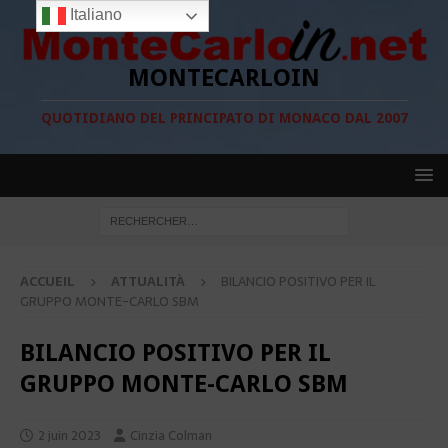
Italiano
MONTECARLOIN
QUOTIDIANO DEL PRINCIPATO DI MONACO DAL 2007
ACCUEIL
ATTUALITÀ
BILANCIO POSITIVO PER IL
GRUPPO MONTE-CARLO SBM
BILANCIO POSITIVO PER IL
GRUPPO MONTE-CARLO SBM
2 juin 2023
Cinzia Colman