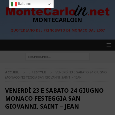
Italiano
MONTECARLOIN
QUOTIDIANO DEL PRINCIPATO DI MONACO DAL 2007
ACCUEIL
LIFESTYLE
VENERDÌ 23 E SABATO 24 GIUGNO
MONACO FESTEGGIA SAN GIOVANNI, SAINT – JEAN
VENERDÌ 23 E SABATO 24 GIUGNO
MONACO FESTEGGIA SAN
GIOVANNI, SAINT – JEAN