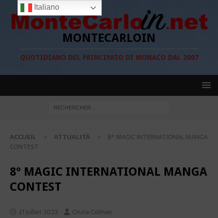
Italiano
MONTECARLOIN
QUOTIDIANO DEL PRINCIPATO DI MONACO DAL 2007
ACCUEIL
ATTUALITÀ
8° MAGIC INTERNATIONAL MANGA
CONTEST
8° MAGIC INTERNATIONAL MANGA
CONTEST
21 juillet 2023
Cinzia Colman