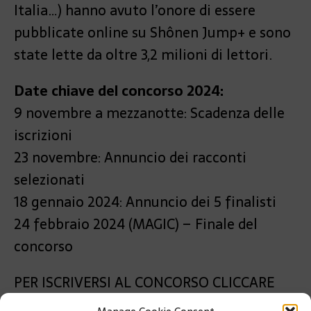
Italia…) hanno avuto l’onore di essere
pubblicate online su Shônen Jump+ e sono
state lette da oltre 3,2 milioni di lettori.
Date chiave del concorso 2024:
9 novembre a mezzanotte: Scadenza delle
iscrizioni
23 novembre: Annuncio dei racconti
selezionati
18 gennaio 2024: Annuncio dei 5 finalisti
24 febbraio 2024 (MAGIC) – Finale del
concorso
PER ISCRIVERSI AL CONCORSO CLICCARE
QUI