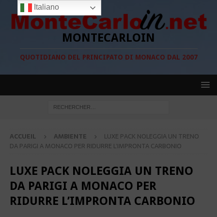
Italiano
MONTECARLOIN
QUOTIDIANO DEL PRINCIPATO DI MONACO DAL 2007
ACCUEIL
AMBIENTE
LUXE PACK NOLEGGIA UN TRENO
DA PARIGI A MONACO PER RIDURRE L’IMPRONTA CARBONIO
LUXE PACK NOLEGGIA UN TRENO
DA PARIGI A MONACO PER
RIDURRE L’IMPRONTA CARBONIO