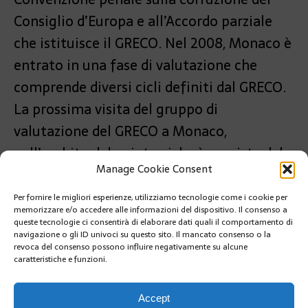
Consiglio d’Europa e all’Accordo parziale
che istituisce il GRECO. Nel 2008, Monaco è
entrato in una fase di valutazione che
comprende diversi cicli definiti dal GRECO.
La prossima visita del gruppo di
valutazione del GRECO a Monaco,
nell’ambito del quinto ciclo, è prevista dal
Manage Cookie Consent
20 al 24 novembre 2023.
Per fornire le migliori esperienze, utilizziamo tecnologie come i cookie per
PRÉCÉDENT
memorizzare e/o accedere alle informazioni del dispositivo. Il consenso a
LA FONDAZIONE PRINCESSE CHARLENE LANCIA LA
queste tecnologie ci consentirà di elaborare dati quali il comportamento di
CAMPAGNA CONTRO L’ANNEGAMENTO DEI BAMBINI
navigazione o gli ID univoci su questo sito. Il mancato consenso o la
revoca del consenso possono influire negativamente su alcune
caratteristiche e funzioni.
SUIVANT
RISULTATO DELLO STUDIO SU UN ACCORDO CON LA
U.E.
Accept