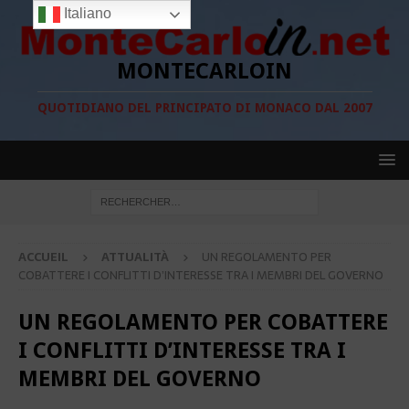
Italiano
MONTECARLOIN
QUOTIDIANO DEL PRINCIPATO DI MONACO DAL 2007
ACCUEIL
ATTUALITÀ
UN REGOLAMENTO PER
COBATTERE I CONFLITTI D’INTERESSE TRA I MEMBRI DEL GOVERNO
UN REGOLAMENTO PER COBATTERE
I CONFLITTI D’INTERESSE TRA I
MEMBRI DEL GOVERNO