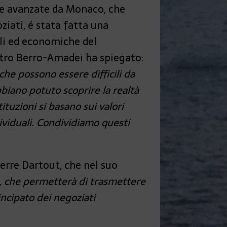
ste avanzate da Monaco, che
ziati, é stata fatta una
ali ed economiche del
nistro Berro-Amadei ha spiegato:
iche possono essere difficili da
biano potuto scoprire la realtà
ituzioni si basano sui valori
dividuali. Condividiamo questi
ierre Dartout, che nel suo
a, che permetterà di trasmettere
rincipato dei negoziati