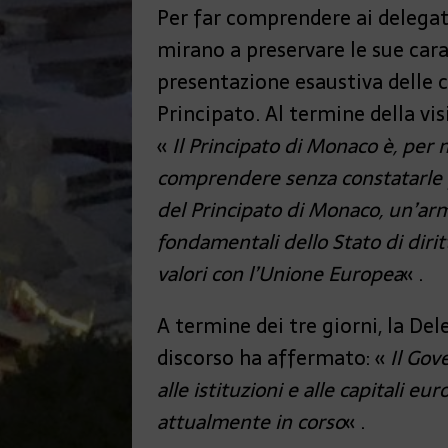
Per far comprendere ai delegat
mirano a preservare le sue cara
presentazione esaustiva delle 
Principato. Al termine della vis
«
Il Principato di Monaco è, per m
comprendere senza constatarle p
del Principato di Monaco, un’armo
fondamentali dello Stato di dirit
valori con l’Unione Europea
« .
A termine dei tre giorni, la Del
discorso ha affermato: «
Il Gov
alle istituzioni e alle capitali e
attualmente in corso
« .