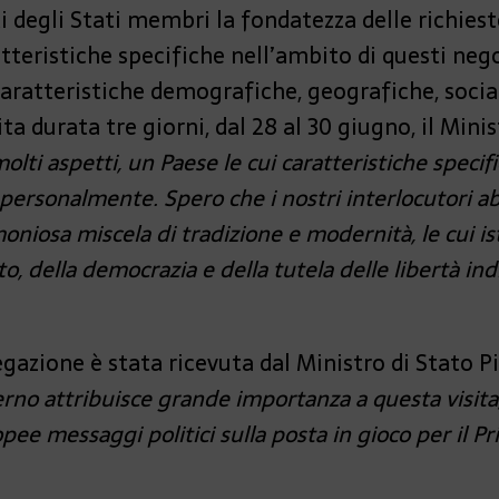
i degli Stati membri la fondatezza delle richie
tteristiche specifiche nell’ambito di questi nego
caratteristiche demografiche, geografiche, soci
ita durata tre giorni, dal 28 al 30 giugno, il Mi
olti aspetti, un Paese le cui caratteristiche specif
ersonalmente. Spero che i nostri interlocutori ab
niosa miscela di tradizione e modernità, le cui ist
to, della democrazia e della tutela delle libertà in
egazione è stata ricevuta dal Ministro di Stato P
erno attribuisce grande importanza a questa visit
uropee messaggi politici sulla posta in gioco per il P