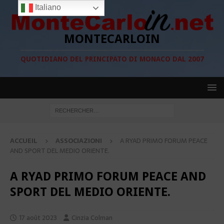
Italiano
MONTECARLOIN
QUOTIDIANO DEL PRINCIPATO DI MONACO DAL 2007
ACCUEIL
ASSOCIAZIONI
A RYAD PRIMO FORUM PEACE
AND SPORT DEL MEDIO ORIENTE.
A RYAD PRIMO FORUM PEACE AND
SPORT DEL MEDIO ORIENTE.
17 août 2023
Cinzia Colman