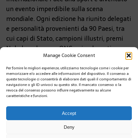
un evento imperdibile sulla scena
mondiale. Ogni edizione ha riunito delegati
e personalità provenienti da 90 Paesi, tra
cui capi di Stato, campioni illustri, premi
Nobel per la pace, ONG, aziende, enti
Manage Cookie Consent
sportivi e agenzie delle Nazioni Unite.
Per fornire le migliori esperienze, utilizziamo tecnologie come i cookie per
PRÉCÉDENT
memorizzare e/o accedere alle informazioni del dispositivo. Il consenso a
LA FPAZ2, SAUDI RED SEA AUTHORITY E LO YCM
queste tecnologie ci consentirà di elaborare dati quali il comportamento di
PROMUOVONO IL TURISMO COSTIERO SOSTENIBILE
navigazione o gli ID univoci su questo sito. Il mancato consenso o la
revoca del consenso possono influire negativamente su alcune
caratteristiche e funzioni.
SUIVANT
3° MONACO SMART & SUSTAINABLE MARINA
Accept
Deny