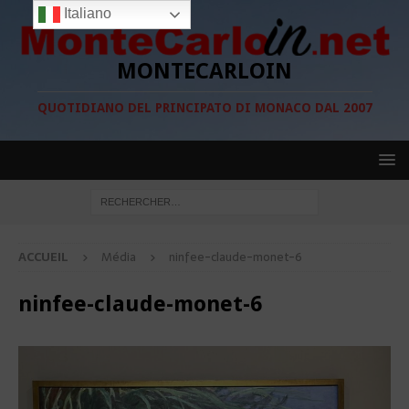
Italiano
MONTECARLOIN
QUOTIDIANO DEL PRINCIPATO DI MONACO DAL 2007
ACCUEIL
Média
ninfee-claude-monet-6
ninfee-claude-monet-6