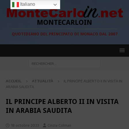
Italiano
MONTECARLOIN
QUOTIDIANO DEL PRINCIPATO DI MONACO DAL 2007
ACCUEIL
ATTUALITÀ
IL PRINCIPE ALBERTO II IN VISITA IN
ARABIA SAUDITA
IL PRINCIPE ALBERTO II IN VISITA
IN ARABIA SAUDITA
18 octobre 2023
Cinzia Colman