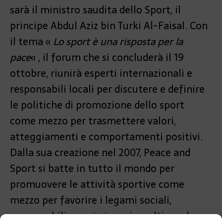
sarà il ministro saudita dello Sport, il
principe Abdul Aziz bin Turki Al-Faisal. Con
il tema «
Lo sport è una risposta per la
pace
« , il forum che si concluderà il 19
ottobre, riunirà esperti internazionali e
responsabili locali per discutere e definire
le politiche di promozione dello sport
come mezzo per trasmettere valori,
atteggiamenti e comportamenti positivi.
Dalla sua creazione nel 2007, Peace and
Sport si batte in tutto il mondo per
promuovere le attività sportive come
mezzo per favorire i legami sociali,
responsabilizzare i giovani e coltivare la