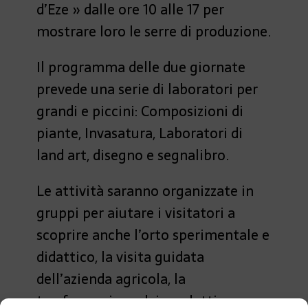
d’Eze » dalle ore 10 alle 17 per
mostrare loro le serre di produzione.
Il programma delle due giornate
prevede una serie di laboratori per
grandi e piccini: Composizioni di
piante, Invasatura, Laboratori di
land art, disegno e segnalibro.
Le attività saranno organizzate in
gruppi per aiutare i visitatori a
scoprire anche l’orto sperimentale e
didattico, la visita guidata
dell’azienda agricola, la
trasformazione dei prodotti