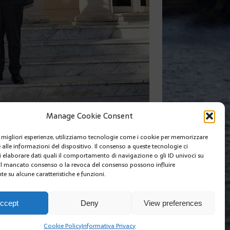
Manage Cookie Consent
le migliori esperienze, utilizziamo tecnologie come i cookie per memorizzare
 alle informazioni del dispositivo. Il consenso a queste tecnologie ci
i elaborare dati quali il comportamento di navigazione o gli ID univoci su
 Il mancato consenso o la revoca del consenso possono influire
e su alcune caratteristiche e funzioni.
I SIAMO
EDIZIONI MCIN
COOKIE POLICY (EU)
ccept
Deny
View preferences
Cookie Policy
Informativa Privacy