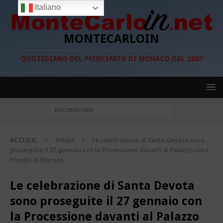
Italiano
MONTECARLOIN
QUOTIDIANO DEL PRINCIPATO DI MONACO DAL 2007
ACCUEIL
Média
Le celebrazione di Santa Devota sono
proseguite il 27 gennaio con la Processione davanti al Palazzo con i
Principi di Monaco
Le celebrazione di Santa Devota
sono proseguite il 27 gennaio con
la Processione davanti al Palazzo