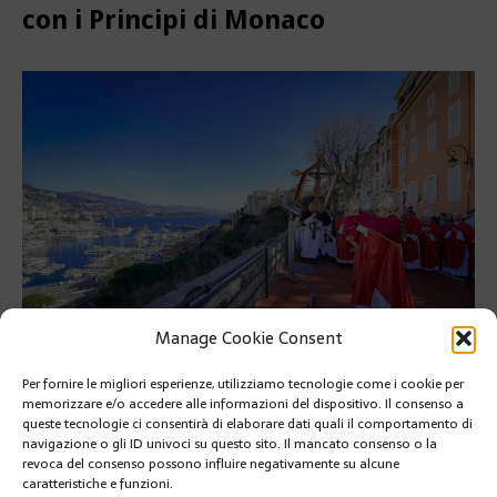
con i Principi di Monaco
Manage Cookie Consent
Per fornire le migliori esperienze, utilizziamo tecnologie come i cookie per
L’arcivescovo di Monaco ha rivolto la benedizione alla città con le
memorizzare e/o accedere alle informazioni del dispositivo. Il consenso a
reliquie di Santa Devota
queste tecnologie ci consentirà di elaborare dati quali il comportamento di
navigazione o gli ID univoci su questo sito. Il mancato consenso o la
Le celebrazione di Santa Devota sono proseguite il 27 gennaio
revoca del consenso possono influire negativamente su alcune
con la Processione davanti al Palazzo con i Principi di Monaco
caratteristiche e funzioni.