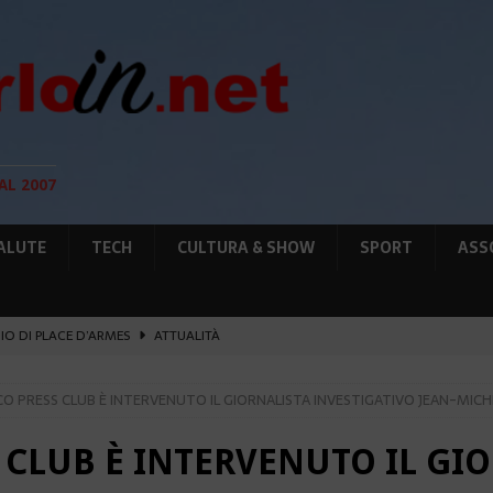
AL 2007
ALUTE
TECH
CULTURA & SHOW
SPORT
ASS
GIO DI PLACE D’ARMES
ATTUALITÀ
IA RAFFORZANO LA COOPERAZIONE
ATTUALITÀ
O PRESS CLUB È INTERVENUTO IL GIORNALISTA INVESTIGATIVO JEAN-MICH
12 AGOSTO, LE PRECAUZIONI PER OSSERVARLA
AMBIENTE
O, SOSTIENE LA RIFORMA
CULTURA&SHOW
CLUB È INTERVENUTO IL GI
UNTA SULLE NUOVE RISORSE
AMBIENTE