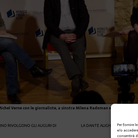
ichel Verne con le giornaliste, a sinstra Milena Radoman e Joelle Deviras
Per fornire 
ERNO RIVOLGONO GLI AUGURI DI
LA DANTE ALIGHIERI PRESENTA
e/o accedere
consentirà d