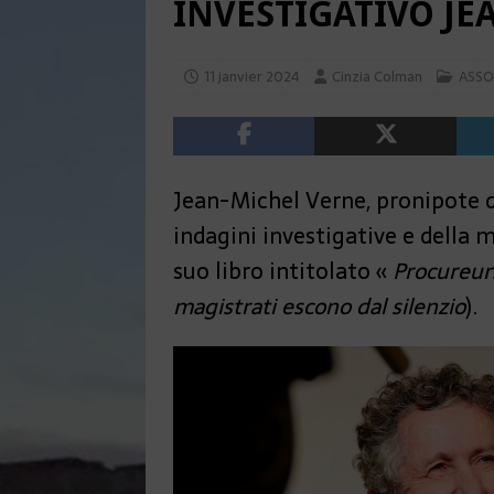
INVESTIGATIVO JE
11 janvier 2024
Cinzia Colman
ASSO
Jean-Michel Verne, pronipote d
indagini investigative e della 
suo libro intitolato «
Procureurs
magistrati escono dal silenzio
).