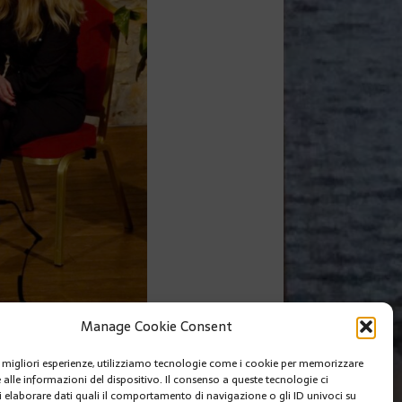
,
ft.©WSM Agency
Manage Cookie Consent
SUIVANT
le migliori esperienze, utilizziamo tecnologie come i cookie per memorizzare
 IL DOCU-FILM DEDICATO A ENZO
 alle informazioni del dispositivo. Il consenso a queste tecnologie ci
JANNACCI: « VENGO ANCH’IO »
i elaborare dati quali il comportamento di navigazione o gli ID univoci su