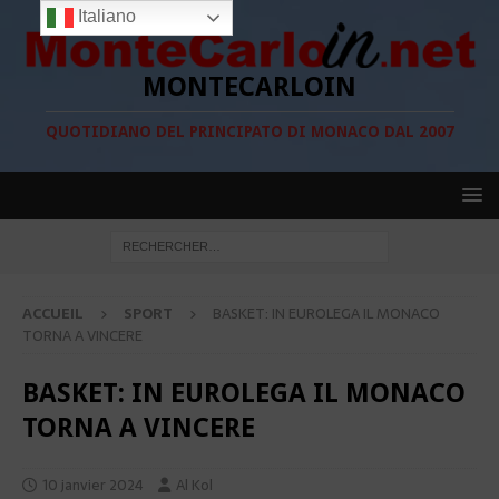
Italiano
MONTECARLOIN
QUOTIDIANO DEL PRINCIPATO DI MONACO DAL 2007
ACCUEIL
SPORT
BASKET: IN EUROLEGA IL MONACO
TORNA A VINCERE
BASKET: IN EUROLEGA IL MONACO
TORNA A VINCERE
10 janvier 2024
Al Kol