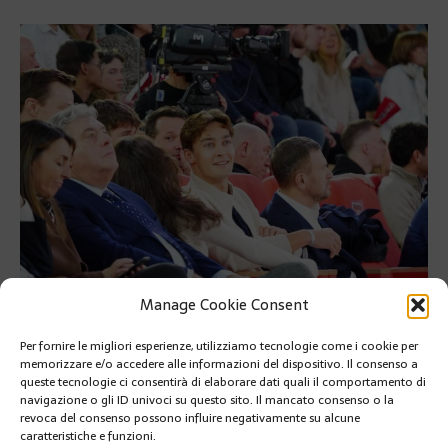
Manage Cookie Consent
Per fornire le migliori esperienze, utilizziamo tecnologie come i cookie per
PRÉCÉDENT
memorizzare e/o accedere alle informazioni del dispositivo. Il consenso a
GRIMALDI FORUM, TORNA LA BIENNALE DI
queste tecnologie ci consentirà di elaborare dati quali il comportamento di
ONCOLOGIA
navigazione o gli ID univoci su questo sito. Il mancato consenso o la
revoca del consenso possono influire negativamente su alcune
caratteristiche e funzioni.
SUIVANT