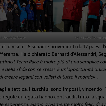
.© Spada/LaPresse
Nella foto: l’equipag
i divisi in 18 squadre provenienti da 17 paesi, l
fferenza. Ha dichiarato Bernard d’Alessandri, Se
timist Team Race è molto più di una semplice co
e della sfida con se stessi. È un’opportunità unica p
di creare legami con velisti di tutto il mondo
« .
glia tattica, i
turchi
si sono imposti, vincendo l’i
e regole di regata hanno contraddistinto la squa
 esperienza. Siamo ovviamente molto felici di ave