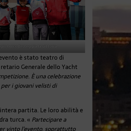
gio turco festeggia la vittoria .
’evento è stato teatro di
gretario Generale dello Yacht
mpetizione. È una celebrazione
er i giovani velisti di
ntera partita. Le loro abilità e
dra turca. «
Partecipare a
r vinto l’evento, soprattutto