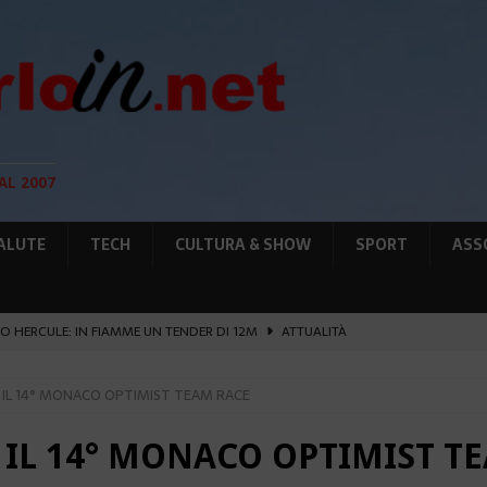
AL 2007
ALUTE
TECH
CULTURA & SHOW
SPORT
ASS
O HERCULE: IN FIAMME UN TENDER DI 12M
ATTUALITÀ
UNTA SULLE NUOVE RISORSE
AMBIENTE
E IL 14° MONACO OPTIMIST TEAM RACE
GIO DI PLACE D’ARMES
ATTUALITÀ
IA RAFFORZANO LA COOPERAZIONE
ATTUALITÀ
 IL 14° MONACO OPTIMIST T
’ATTENTATO ESPLOSIVO A MONACO SI ESTENDE
ATTUALITÀ