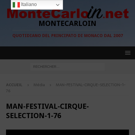
Italiano
MONTECARLOIN
QUOTIDIANO DEL PRINCIPATO DI MONACO DAL 2007
ACCUEIL
Média
MAN-FESTIVAL-CIRQUE-SELECTION-1-
76
MAN-FESTIVAL-CIRQUE-
SELECTION-1-76