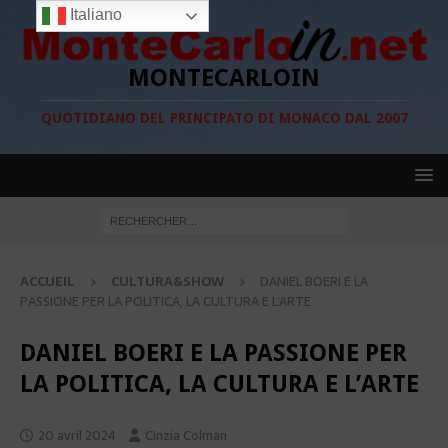
Italiano
MONTECARLOIN
QUOTIDIANO DEL PRINCIPATO DI MONACO DAL 2007
ACCUEIL
CULTURA&SHOW
DANIEL BOERI E LA
PASSIONE PER LA POLITICA, LA CULTURA E L’ARTE
DANIEL BOERI E LA PASSIONE PER
LA POLITICA, LA CULTURA E L’ARTE
20 avril 2024
Cinzia Colman