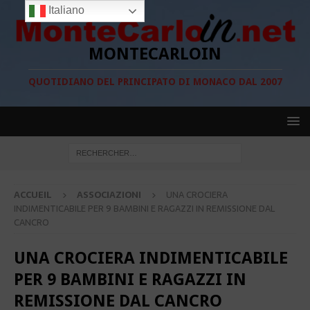
Italiano
MONTECARLOIN
QUOTIDIANO DEL PRINCIPATO DI MONACO DAL 2007
ACCUEIL
ASSOCIAZIONI
UNA CROCIERA
INDIMENTICABILE PER 9 BAMBINI E RAGAZZI IN REMISSIONE DAL
CANCRO
UNA CROCIERA INDIMENTICABILE
PER 9 BAMBINI E RAGAZZI IN
REMISSIONE DAL CANCRO