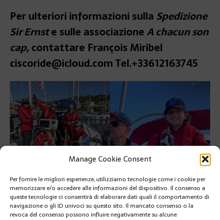
Per ulteriori informazioni sulla
Spedizione
Sir Ernst
e sulle associazione
A chacun son
cap
, contattare François Miribel
ciscoride@icloud.com Tel.+33612163745
Manage Cookie Consent
Per fornire le migliori esperienze, utilizziamo tecnologie come i cookie per
PRÉCÉDENT
memorizzare e/o accedere alle informazioni del dispositivo. Il consenso a
I PRINCIPI PREMIANO I VINCITORI DELL’E-PRIX
queste tecnologie ci consentirà di elaborare dati quali il comportamento di
MONACO
navigazione o gli ID univoci su questo sito. Il mancato consenso o la
revoca del consenso possono influire negativamente su alcune