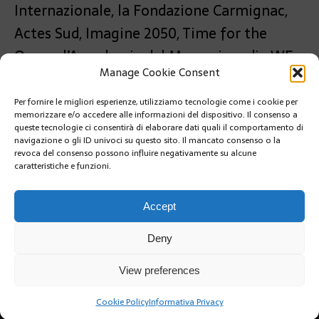
Internazionale, la Fondazione Carmignac,
Actes Sud, Imagine 2050, Time for the
Ocean, l’Accademia del Mare e i media WE
Manage Cookie Consent
DEMAIN, e con il sostegno di SOGEDA.
Per fornire le migliori esperienze, utilizziamo tecnologie come i cookie per
PRÉCÉDENT
memorizzare e/o accedere alle informazioni del dispositivo. Il consenso a
INAUGURATA LA NUOVA SALA CONSIGLIARE DEL
queste tecnologie ci consentirà di elaborare dati quali il comportamento di
COMUNE DI MONACO
navigazione o gli ID univoci su questo sito. Il mancato consenso o la
revoca del consenso possono influire negativamente su alcune
caratteristiche e funzioni.
SUIVANT
IL PRINCIPE ALBERTO INSIGNITO COMMENDATORE
DEL MERITO AGRICOLO
Accept
Deny
View preferences
Cookie Policy
Informativa Privacy
Copyright @2019 | by Crivle