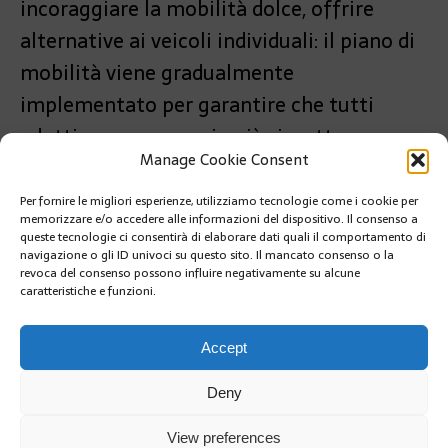
incoraggiare la mobilità dolce, offrire
alternative ai veicoli individuali: il piano di
mobilità viene gradualmente
implementato per garantire che tutti
adottino un approccio più rispettoso
Manage Cookie Consent
dell’ambiente.
Per fornire le migliori esperienze, utilizziamo tecnologie come i cookie per
PRÉCÉDENT
memorizzare e/o accedere alle informazioni del dispositivo. Il consenso a
I PRINCIPI DI MONACO RAGGIANTI AL 75° GALA DELLA
queste tecnologie ci consentirà di elaborare dati quali il comportamento di
CROCE ROSSA MONEGASCA
navigazione o gli ID univoci su questo sito. Il mancato consenso o la
revoca del consenso possono influire negativamente su alcune
caratteristiche e funzioni.
SUIVANT
UNA DOMENICA A MONACO SENZA TRAFFICO:
RISCOPRIRE LA CITTÀ E IL BUON UMORE
Accept
Deny
View preferences