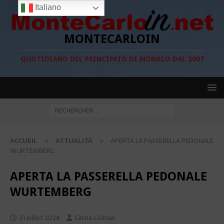
Italiano
MONTECARLOIN
QUOTIDIANO DEL PRINCIPATO DI MONACO DAL 2007
ACCUEIL
ATTUALITÀ
APERTA LA PASSERELLA PEDONALE
WURTEMBERG
APERTA LA PASSERELLA PEDONALE
WURTEMBERG
21 juillet 2024
Cinzia Colman